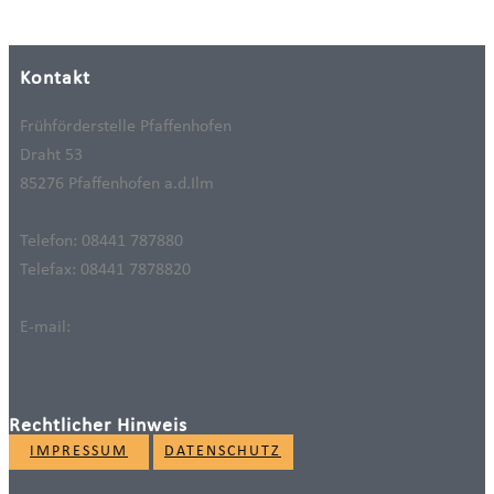
Kontakt
Frühförderstelle Pfaffenhofen
Draht 53
85276 Pfaffenhofen a.d.Ilm
Telefon: 08441 787880
Telefax: 08441 7878820
E-mail:
Rechtlicher Hinweis
IMPRESSUM
DATENSCHUTZ